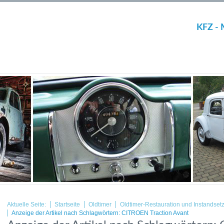
KFZ - 
Aktuelle Seite:
Startseite
Oldtimer
Oldtimer-Restauration und Instandset
Anzeige der Artikel nach Schlagwörtern: CITROEN Traction Avant