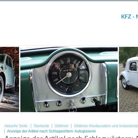
KFZ - 
Aktuelle Seite:
Startseite
Oldtimer
Oldtimer-Restauration und Instandset
Anzeige der Artikel nach Schlagwörtern: Autoglaserei