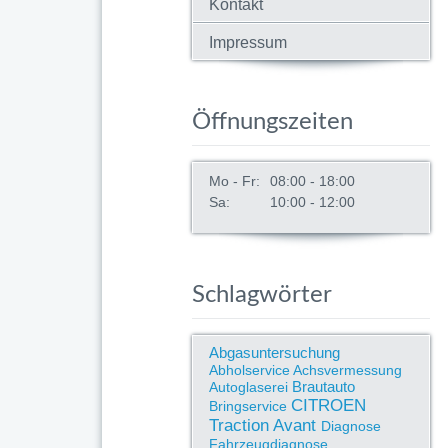
Kontakt
Impressum
Öffnungszeiten
Mo - Fr:
08:00 - 18:00
Unfall-Service
Sa:
10:00 - 12:00
Bei Unfallschäden können
Sie sich voll und ganz auf
Schlagwörter
Auto Heyne verlassen.
weiterlesen ...
Abgasuntersuchung
Abholservice
Achsvermessung
Brautauto
Autoglaserei
CITROEN
Bringservice
Traction Avant
Diagnose
Fahrzeugdiagnose