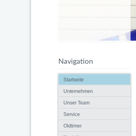
Navigation
Reifendienst
Startseite
Wir bieten Ihnen die
Möglichkeit, neue Reifen
Unternehmen
zu bestellen und im
Gegenzug die Alten
Unser Team
entsorgen zu lassen.
Service
weiterlesen ...
Oldtimer