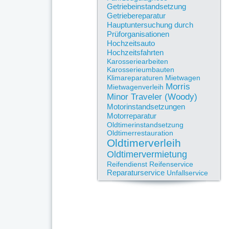
Getriebeinstandsetzung
Getriebereparatur
Hauptuntersuchung durch
Prüforganisationen
Hochzeitsauto
Hochzeitsfahrten
Karosseriearbeiten
Karosserieumbauten
Klimareparaturen
Mietwagen
Morris
Mietwagenverleih
Oldtimer
Minor Traveler (Woody)
Restauration
Motorinstandsetzungen
Motorreparatur
Oldtimerinstandsetzung
Oldtimerrestauration
Bei Auto-Heyne ist Ihr
Oldtimerverleih
"Schatz" in besten Händen!
Oldtimervermietung
Mit Leidenschaft und Liebe
Reifendienst
Reifenservice
zum Detail widmen wir uns
Reparaturservice
Unfallservice
Ihrem Oldtimer, damit die
Wunderwerke der Technik
und des Designs wieder in
vollem Glanz erstrahlen.