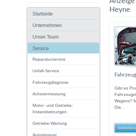
Anzeige 
Heyne
Startseite
Unternehmen
Unser Team
Service
Reparaturservice
Unfall-Service
Fahrzeug
Fahrzeugdiagnose
Gibt es Pr
Achsvermessung
Fahrzeugel
Wagens? Mi
Motor- und Getriebe-
Dia...
Instandsetzungen
Getriebe-Wartung
weiterlese
Autoglaserei