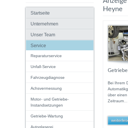
Anzeige 
Heyne
Startseite
Unternehmen
Unser Team
Service
Reparaturservice
Unfall-Service
Getriebe
Fahrzeugdiagnose
Bei Ihrem 
Achsvermessung
Automatikg
über einen
Motor- und Getriebe-
Zeitraum...
Instandsetzungen
Getriebe-Wartung
weiterlese
Autoglaserei