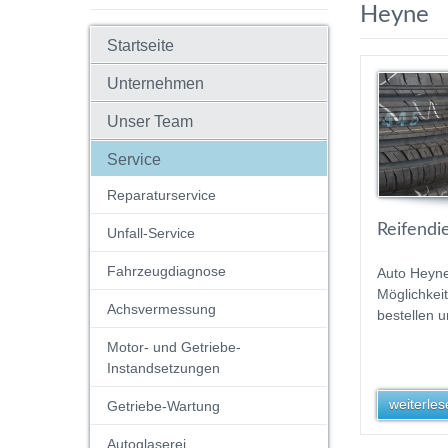
Heyne
Startseite
Unternehmen
Unser Team
Service
Reparaturservice
Reifendi
Unfall-Service
Fahrzeugdiagnose
Auto Heyne
Möglichkei
Achsvermessung
bestellen 
Motor- und Getriebe-
Instandsetzungen
weiterlese
Getriebe-Wartung
Autoglaserei