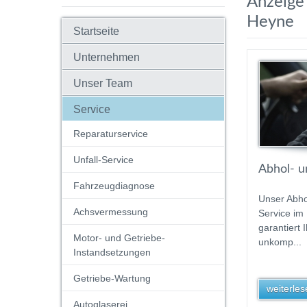
Anzeige 
Heyne
Startseite
Unternehmen
Unser Team
Service
Reparaturservice
Unfall-Service
Abhol- un
Fahrzeugdiagnose
Unser Abho
Achsvermessung
Service im
garantiert 
Motor- und Getriebe-
unkomp...
Instandsetzungen
Getriebe-Wartung
weiterlese
Autoglaserei