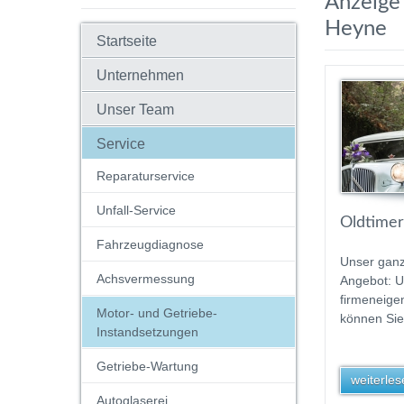
Anzeige 
Heyne
Startseite
Unternehmen
Unser Team
Service
Reparaturservice
Unfall-Service
Oldtimer
Fahrzeugdiagnose
Unser gan
Achsvermessung
Angebot: 
firmeneige
Motor- und Getriebe-
können Sie
Instandsetzungen
Getriebe-Wartung
weiterlese
Autoglaserei