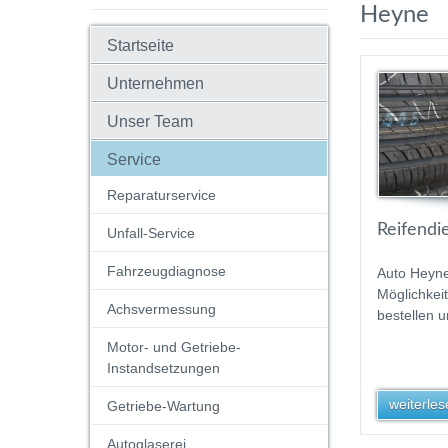
Heyne
Startseite
Unternehmen
Unser Team
Service
Reparaturservice
Reifendi
Unfall-Service
Fahrzeugdiagnose
Auto Heyne
Möglichkei
Achsvermessung
bestellen 
Motor- und Getriebe-
Instandsetzungen
weiterlese
Getriebe-Wartung
Autoglaserei