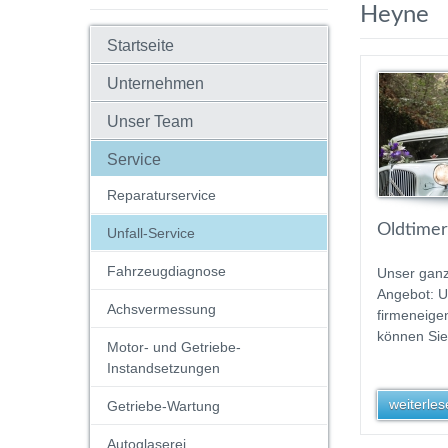
Heyne
Startseite
Unternehmen
Unser Team
Service
Reparaturservice
Oldtimer
Unfall-Service
Fahrzeugdiagnose
Unser gan
Angebot: 
Achsvermessung
firmeneige
können Sie
Motor- und Getriebe-
Instandsetzungen
weiterlese
Getriebe-Wartung
Autoglaserei