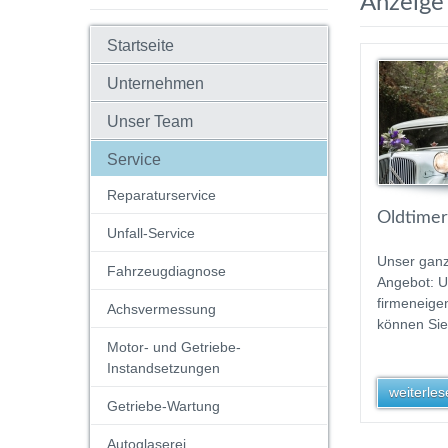
Anzeige 
Startseite
Unternehmen
Unser Team
Service
Reparaturservice
Oldtimer
Unfall-Service
Unser gan
Fahrzeugdiagnose
Angebot: 
firmeneige
Achsvermessung
können Sie
Motor- und Getriebe-
Instandsetzungen
weiterlese
Getriebe-Wartung
Autoglaserei