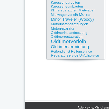
Karosseriearbeiten
Karosserieumbauten
Klimareparaturen
Mietwagen
Morris
Mietwagenverleih
Minor Traveler (Woody)
Motorinstandsetzungen
Motorreparatur
Oldtimerinstandsetzung
Oldtimerrestauration
Oldtimerverleih
Oldtimervermietung
Reifendienst
Reifenservice
Reparaturservice
Unfallservice
Auto Heyne, Münchenrod