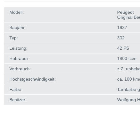
Modell:
Peugeot
Original Be
Baujahr:
1937
Typ:
302
Leistung:
42 PS
Hubraum:
1800 ccm
Verbrauch:
z.Z. unbek
Höchstgeschwindigkeit:
ca. 100 km
Farbe:
Tarnfarbe 
Besitzer:
Wolfgang 