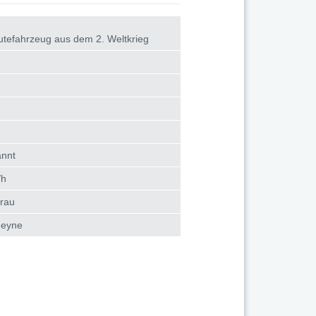
utefahrzeug aus dem 2. Weltkrieg
annt
/h
grau
Heyne