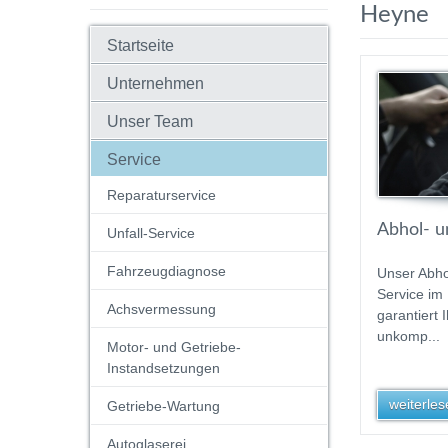
Heyne
Startseite
Unternehmen
Unser Team
Service
Reparaturservice
Abhol- un
Unfall-Service
Fahrzeugdiagnose
Unser Abho
Service im
Achsvermessung
garantiert 
unkomp...
Motor- und Getriebe-
Instandsetzungen
weiterlese
Getriebe-Wartung
Autoglaserei