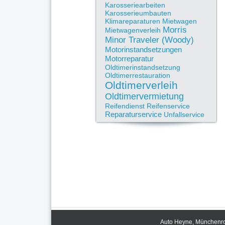
Karosseriearbeiten
Karosserieumbauten
Klimareparaturen
Mietwagen
Morris
Mietwagenverleih
Minor Traveler (Woody)
Motorinstandsetzungen
Motorreparatur
Oldtimerinstandsetzung
Oldtimerrestauration
Oldtimerverleih
Oldtimervermietung
Reifendienst
Reifenservice
Reparaturservice
Unfallservice
Auto Heyne, Münchenrod