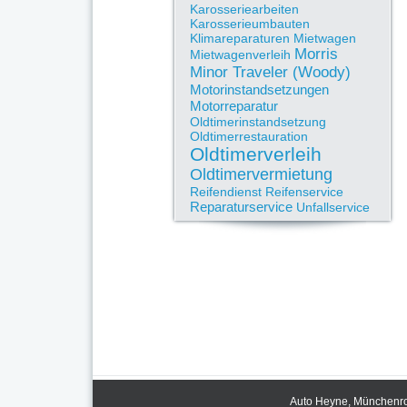
Karosseriearbeiten
Karosserieumbauten
Klimareparaturen
Mietwagen
Morris
Mietwagenverleih
Minor Traveler (Woody)
Motorinstandsetzungen
Motorreparatur
Oldtimerinstandsetzung
Oldtimerrestauration
Oldtimerverleih
Oldtimervermietung
Reifendienst
Reifenservice
Reparaturservice
Unfallservice
Auto Heyne, Münchenrod