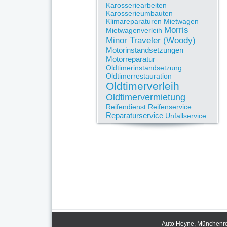
Karosseriearbeiten
Karosserieumbauten
Klimareparaturen
Mietwagen
Morris
Mietwagenverleih
Minor Traveler (Woody)
Motorinstandsetzungen
Motorreparatur
Oldtimerinstandsetzung
Oldtimerrestauration
Oldtimerverleih
Oldtimervermietung
Reifendienst
Reifenservice
Reparaturservice
Unfallservice
Auto Heyne, Münchenrod