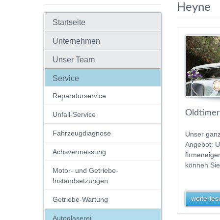
Heyne
Startseite
Unternehmen
Unser Team
Service
Reparaturservice
Oldtimer
Unfall-Service
Fahrzeugdiagnose
Unser gan
Angebot: 
Achsvermessung
firmeneige
können Sie
Motor- und Getriebe-
Instandsetzungen
weiterlese
Getriebe-Wartung
Autoglaserei