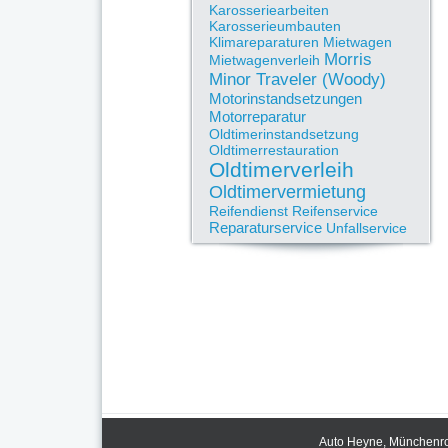
Karosseriearbeiten
Karosserieumbauten
Klimareparaturen
Mietwagen
Morris
Mietwagenverleih
Minor Traveler (Woody)
Motorinstandsetzungen
Motorreparatur
Oldtimerinstandsetzung
Oldtimerrestauration
Oldtimerverleih
Oldtimervermietung
Reifendienst
Reifenservice
Reparaturservice
Unfallservice
Auto Heyne, Münchenrod