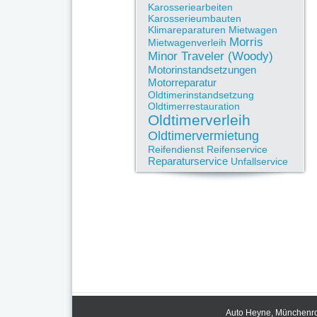
Karosseriearbeiten
Karosserieumbauten
Klimareparaturen
Mietwagen
Morris
Mietwagenverleih
Minor Traveler (Woody)
Motorinstandsetzungen
Motorreparatur
Oldtimerinstandsetzung
Oldtimerrestauration
Oldtimerverleih
Oldtimervermietung
Reifendienst
Reifenservice
Reparaturservice
Unfallservice
Auto Heyne, Münchenrod