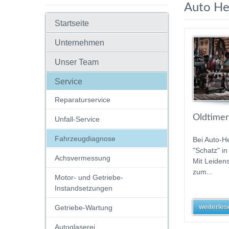
Auto H
Startseite
Unternehmen
Unser Team
Service
Reparaturservice
Oldtimer
Unfall-Service
Fahrzeugdiagnose
Bei Auto-He
"Schatz" i
Achsvermessung
Mit Leiden
zum...
Motor- und Getriebe-
Instandsetzungen
weiterlese
Getriebe-Wartung
Autoglaserei