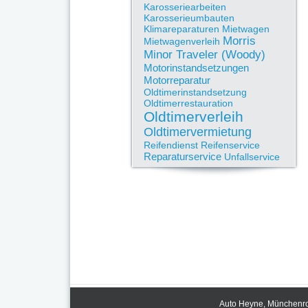
Karosseriearbeiten
Karosserieumbauten
Klimareparaturen
Mietwagen
Morris
Mietwagenverleih
Minor Traveler (Woody)
Motorinstandsetzungen
Motorreparatur
Oldtimerinstandsetzung
Oldtimerrestauration
Oldtimerverleih
Oldtimervermietung
Reifendienst
Reifenservice
Reparaturservice
Unfallservice
Auto Heyne, Münchenrod