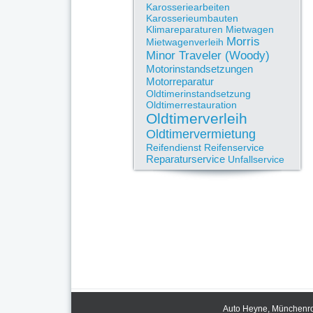
Karosseriearbeiten
Karosserieumbauten
Klimareparaturen
Mietwagen
Morris
Mietwagenverleih
Minor Traveler (Woody)
Motorinstandsetzungen
Motorreparatur
Oldtimerinstandsetzung
Oldtimerrestauration
Oldtimerverleih
Oldtimervermietung
Reifendienst
Reifenservice
Reparaturservice
Unfallservice
Auto Heyne, Münchenrod