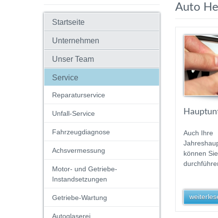
Auto H
Startseite
Unternehmen
Unser Team
Service
Reparaturservice
Hauptunt
Unfall-Service
Fahrzeugdiagnose
Auch Ihre
Jahreshau
Achsvermessung
können Sie
durchführen
Motor- und Getriebe-
Instandsetzungen
weiterlese
Getriebe-Wartung
Autoglaserei