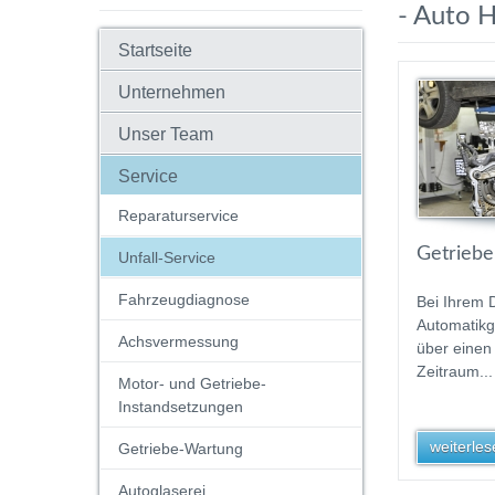
- Auto 
Startseite
Unternehmen
Unser Team
Service
Reparaturservice
Getriebe
Unfall-Service
Fahrzeugdiagnose
Bei Ihrem 
Automatikg
Achsvermessung
über einen
Zeitraum...
Motor- und Getriebe-
Instandsetzungen
weiterlese
Getriebe-Wartung
Autoglaserei