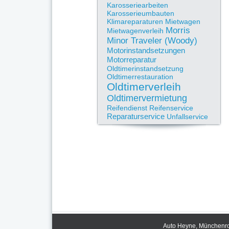
Karosseriearbeiten
Karosserieumbauten
Klimareparaturen
Mietwagen
Morris
Mietwagenverleih
Minor Traveler (Woody)
Motorinstandsetzungen
Motorreparatur
Oldtimerinstandsetzung
Oldtimerrestauration
Oldtimerverleih
Oldtimervermietung
Reifendienst
Reifenservice
Reparaturservice
Unfallservice
Auto Heyne, Münchenrod