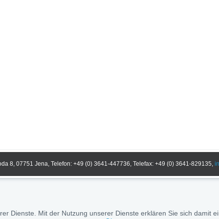
a 8, 07751 Jena, Telefon: +49 (0) 3641-447736, Telefax: +49 (0) 3641-829135,
i
erer Dienste. Mit der Nutzung unserer Dienste erklären Sie sich damit