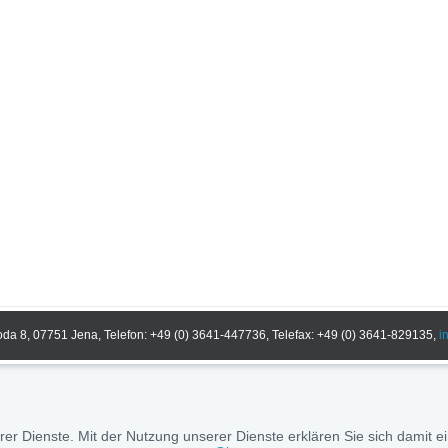
a 8, 07751 Jena, Telefon: +49 (0) 3641-447736, Telefax: +49 (0) 3641-829135,
i
erer Dienste. Mit der Nutzung unserer Dienste erklären Sie sich damit